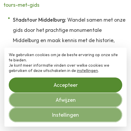
tours-met-gids
Stadstour Middelburg:
Wandel samen met onze
gids door het prachtige monumentale
Middelburg en maak kennis met de historie,
monumenten, steegjes en leuke anekdotes over
We gebruiken cookies om je de beste ervaring op onze site
te bieden.
de stad. Met een gids mist u niks van onze
Je kunt meer informatie vinden over welke cookies we
prachtige stad.of
gebruiken of deze uitschakelen in de
instellingen
.
Rondleiding Stadhuis Middelburg:
een
Accepteer
deskundige gids neemt u mee in het prachtige
Afwijzen
laatgotische stadhuis en vertelt over de
bewogen geschiedenis. U bezoekt o.a. de
Instellingen
trouwzaal, raadszaal en de burgerzaal.