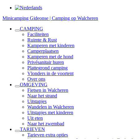
Minicamping Gideonse | Camping op Walcheren
CAMPING
Faciliteiten
Ruimte & Rust
Kamperen met kinderen
Camperplaatsen
Kamperen met de hond
Privésanitair huren
Plattegrond camping
Vlonders in de voortent
Over ons
OMGEVING
Fietsen in Walcheren
Naar het strand
Uitstapjes
Wandelen in Walcheren
Uitstapjes met kinderen
Uit eten
Naar het zwembad
TARIEVEN
Tarieven extra opties